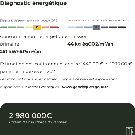
Diagnostic énergétique
Consommation énergetique
Emission
primaire
44 kg éqCO2/m²/an
251 kWhEP/m²/an
Estimation des coûts annuels: entre 1440.00 € et 1990.00 €
par an et indexés en 2021
Les informations sur les risques auxquels ce bien est exposé sont
disponibles sur le site Géorisques :
www.georisques.gouv.fr
2 980 000€
Honoraires à la charge du vendeur