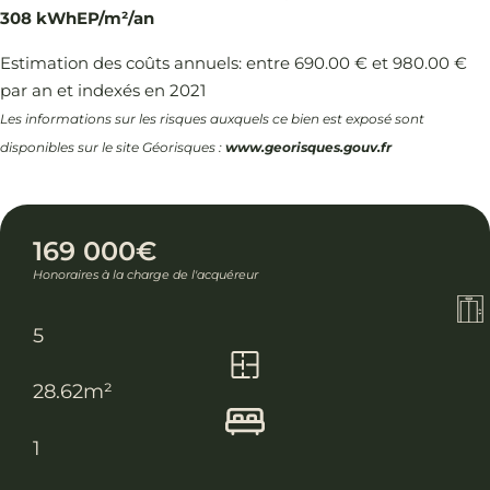
308 kWhEP/m²/an
Estimation des coûts annuels: entre 690.00 € et 980.00 €
par an et indexés en 2021
Les informations sur les risques auxquels ce bien est exposé sont
disponibles sur le site Géorisques :
www.georisques.gouv.fr
169 000€
Honoraires à la charge de l'acquéreur
5
28.62m²
1