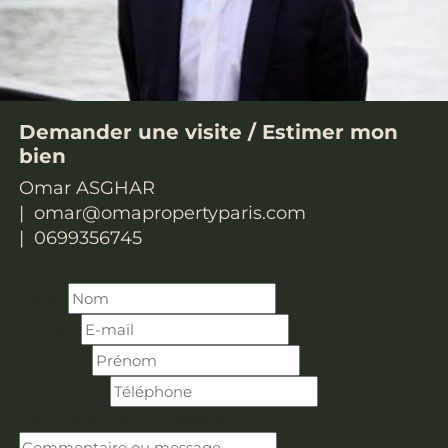
Demander une visite /
Estimer mon
bien
Omar ASGHAR
omar@omapropertyparis.com
0699356745
Nom
*
E-mail
*
Prénom
*
Téléphone
*
Commentaire ou message